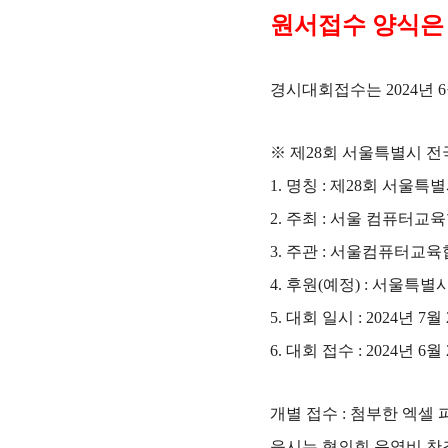
원서접수 양식은
경시대회접수는
2024
년
6
※
제
28
회 서울특별시 전
1.
명칭
:
제
28
회 서울특별
2.
주최
:
서울 컴퓨터교
3.
주관
:
서울컴퓨터교육
4.
후원
(
예정
) :
서울특별
5.
대회 일시
: 2024
년
7
월
6.
대회 접수
: 2024
년
6
월
개별 접수
:
첨부한 엑셀 
응시는 협의회 운영비 찬