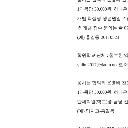
1
과목당
30,000
원
,
하나
개별 학생명
-
생년월일로 
※
개별 접수 문의는
☎
0
(
예
)
홍길동
-20110523
학원학교 단체
:
첨부한 엑
yulim2017@daum.net
로 
응시는 협의회 운영비 찬
1
과목당
30,000
원
,
하나
단체학원
(
학교
)
명
-
담당 
(
예
)
명지고
-
홍길동