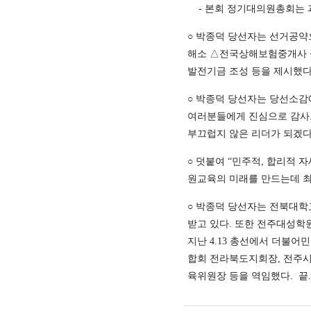
- 본회 정기대의원총회는 과
○ 박종덕 당선자는 선거공약
해소 △전국상해보험중개사 설
발전기금 조성 등을 제시했다
○ 박종덕 당선자는 당선소감
여러분들에게 진심으로 감사
부끄럽지 않은 리더가 되겠다.
○ 덧붙여 “민주적, 합리적 
원교육의 미래를 만드는데 최
○ 박종덕 당선자는 전북대학
받고 있다. 또한 전주대성학
지난 4.13 총선에서 더불
합회 전라북도지회장, 전주
육위원장 등을 역임했다. 끝.