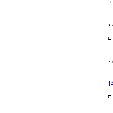
○
*
□
*
[
□