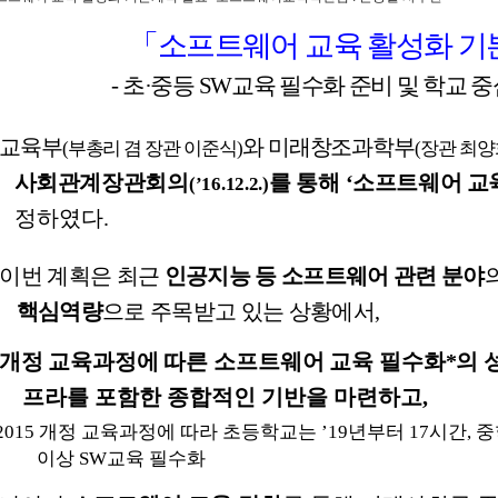
「
소프트웨어
교육
활성화
기
-
초
·
중등
SW
교육
필수화
준비
및
학교
중
교육부
와
미래창조과학부
(
부총리
겸
장관
이준식
)
(
장관
최양
사회관계
장관회의
를
통해
‘
소프트웨어
교
(
’
16.12.2.)
정하였다
.
이번
계획은
최근
인공지능
등
소프트웨어
관련
분야
핵심역량
으로
주목받고
있는
상황에서
,
개정
교육과정에
따른
소프트웨어
교육
필수화
*
의
프라를
포함한
종합적인
기반을
마련하고
,
2015
개정
교육과정에
따라
초등학교는
’19
년부터
17
시간
,
중
이상
SW
교육
필수화