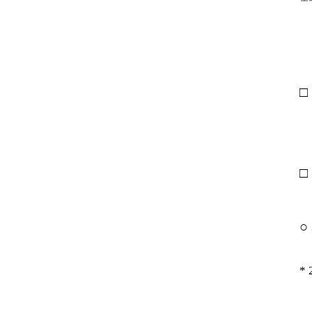
□
□
○
* 