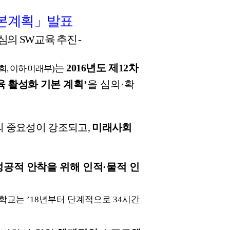
본계획
」
발표
심의
SW
교육
추진
-
는
2016
년도
제
12
차
희
,
이하
미래부
)
육
활성화
기본
계획
’
을
심의
·
확
의
중요성이
강조되고
,
미래사회
성공적
안착을
위해
인적
·
물적
인
학교는
’18
년부터
단계적으로
34
시간