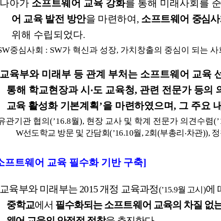
나아가
소프트웨어
교육
강화
를
통해
미래사회를
어
교육
발전
방안
을
마련하여
,
소프트웨어
중심
사
위해
수립되었다
.
 SW
중심사회
: SW
가
혁신과
성장
,
가치창출의
중심이
되는
사
교육부와
미래부
등
관계
부처는
소프트웨어
교육
통해
학교현장과
시
‧
도
교육청
,
관련
전문가
등의
교육
활성화
기본계획
’
을
마련
하였으며
,
그
주요
유관기관
협의
(
’16.8
월
),
현장
교사
및
학계
전문가
의견수렴
(
’
W
선도학교
방문
및
간담회
(
’16.10
월
, 2
회
(
부총리
‧
차관
)),
정
소프트웨어
교육
필수화
기반
구축
]
교육부와
미래부는
2015
개정
교육과정
에
(
’
15.9
월
고시
)
중학교
에서
필수화되는
소프트웨어
교육의
차질
없
웨어
교육의
안정적
정착
을
추진한다
.