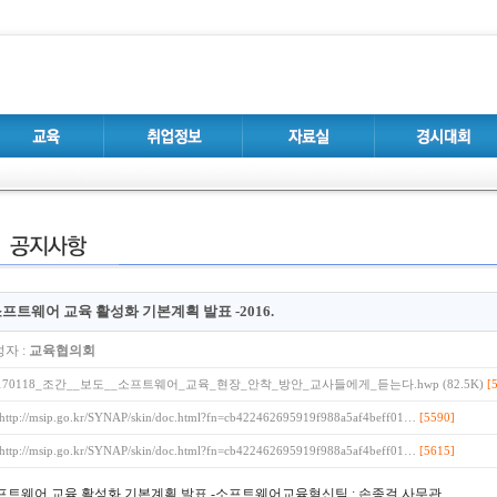
프트웨어 교육 활성화 기본계획 발표 -2016.
자 :
교육협의회
170118_조간__보도__소프트웨어_교육_현장_안착_방안_교사들에게_듣는다.hwp (82.5K)
[
[5590]
http://msip.go.kr/SYNAP/skin/doc.html?fn=cb422462695919f988a5af4beff01…
[5615]
http://msip.go.kr/SYNAP/skin/doc.html?fn=cb422462695919f988a5af4beff01…
프트웨어 교육 활성화 기본계획 발표 -소프트웨어교육혁신팀 : 손종걸 사무관