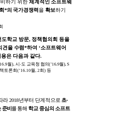
준비하기
위한
체계적인
소프트웨
회
*
의
국가경쟁력
을
확보
하기
회
선도학교
방문
,
정책협의회
등을
의견을
수렴
*
하여
‘
소프트웨어
내용은
다음과
같다
.
16.9
월
),
시
‧
도
교육청
협의
(
’16.9
월
), S
책토론회
(
’16.10
월
, 2
회
)
등
따라
2018
년부터
단계적
으로
초
‧
는
준비
를
통해
학교
중심의
소프트