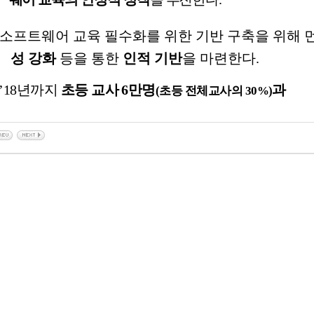
소프트웨어
교육
필수화를
위한
기반
구축을
위해
성
강화
등을
통한
인적
기반
을
마련한다
.
’
18
년까지
초등
교사
6
만명
과
(
초등
전체교사의
30%)